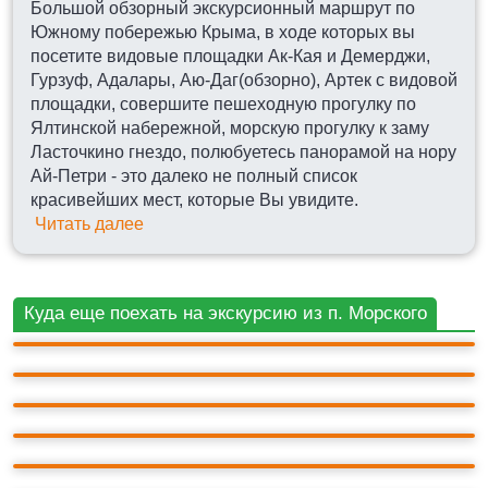
Большой обзорный экскурсионный маршрут по
Южному побережью Крыма, в ходе которых вы
посетите видовые площадки Ак-Кая и Демерджи,
Гурзуф, Адалары, Аю-Даг(обзорно), Артек с видовой
площадки, совершите пешеходную прогулку по
Ялтинской набережной, морскую прогулку к заму
Ласточкино гнездо, полюбуетесь панорамой на нору
Ай-Петри - это далеко не полный список
красивейших мест, которые Вы увидите.
Читать далее
БАХЧИСАРАЙ
Куда еще поехать на экскурсию из п. Морского
ЛАСТОЧКИНО ГНЕЗДО
ЯЛТА
БАЙДАРСКИЕ ВОРОТА
БАЛАКЛАВА
ГУРЗУФ