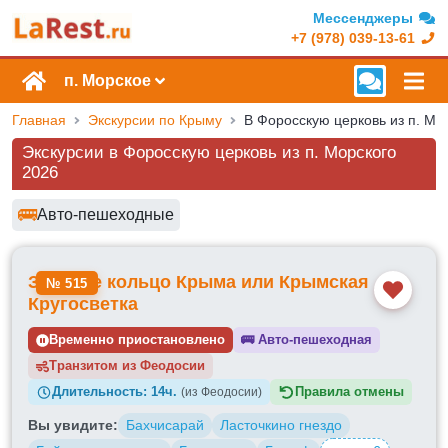
Мессенджеры
+7 (978) 039-13-61
п. Морское
Главная
Экскурсии по Крыму
В Форосскую церковь из п. Мо
Экскурсии в Форосскую церковь из п. Морского
2026
🚌
Авто-пешеходные
Доступные маршруты и цены
Золотое кольцо Крыма или Крымская
№ 515
Кругосветка
Временно приостановлено
🚌
Авто-пешеходная
Транзитом из
Длительность:
14ч.
Правила отмены
(из Феодосии)
Вы увидите:
Бахчисарай
Ласточкино гнездо