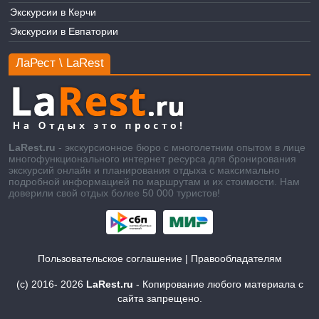
Экскурсии в Керчи
Экскурсии в Евпатории
ЛаРест \ LaRest
LaRest.ru
- экскурсионное бюро с многолетним опытом в лице
многофункционального интернет ресурса для бронирования
экскурсий онлайн и планирования отдыха с максимально
подробной информацией по маршрутам и их стоимости. Нам
доверили свой отдых более 50 000 туристов!
Пользовательское соглашение
|
Правообладателям
(c) 2016-
2026
LaRest.ru
- Копирование любого материала с
сайта запрещено.