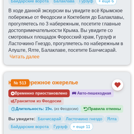
Байдарские ворота
Балаклава
Гурзуф
+ еще 6
В ходе данной экскурсии вы увидите всё Крымское
побережье от Феодосии и Коктебеля до Балаклавы,
прогуляетесь по 3 набережным, посетите главные
достопримечательности Крыма. Вы увидите со
смотровых площадок Форосский храм, Гурзуф и
Ласточкино Гнездо, прогуляетесь по набережным в
Алуште, Ялте, Балаклаве, посетите Бахчисарай.
Читать далее
Южнобережное ожерелье
№ 513
Временно приостановлено
🚌
Авто-пешеходная
Транзитом из
Длительность:
15ч.
Правила отмены
(из Феодосии)
Вы увидите:
Бахчисарай
Ласточкино гнездо
Ялта
Байдарские ворота
Гурзуф
+ еще 11